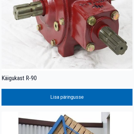
Käigukast R-90
Lisa päringusse