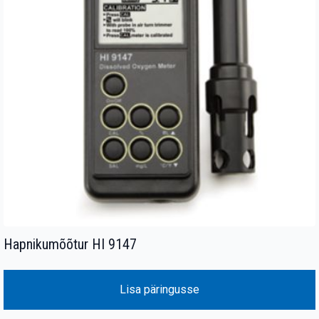
Hapnikumõõtur HI 9147
Lisa päringusse