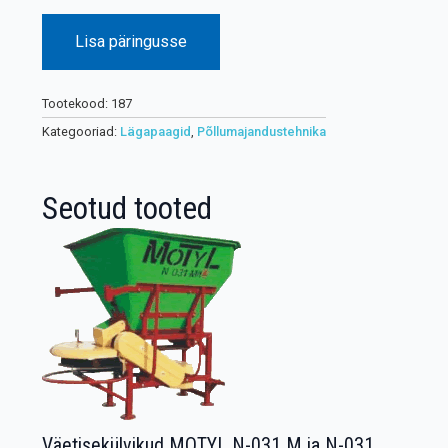
Lisa päringusse
Tootekood:
187
Kategooriad:
Lägapaagid
,
Põllumajandustehnika
Seotud tooted
Väetisekülvikud MOTYL N-031 M ja N-031