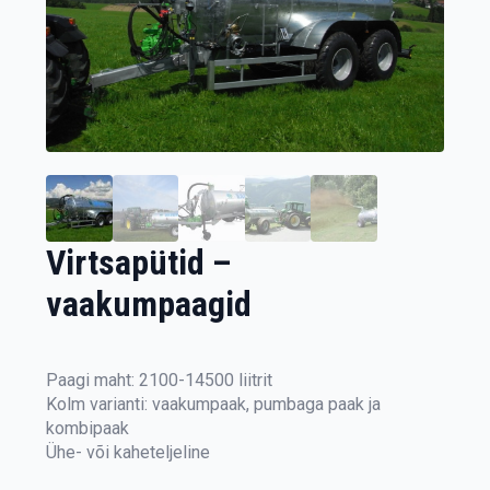
Virtsapütid –
vaakumpaagid
Paagi maht: 2100-14500 liitrit
Kolm varianti: vaakumpaak, pumbaga paak ja
kombipaak
Ühe- või kaheteljeline