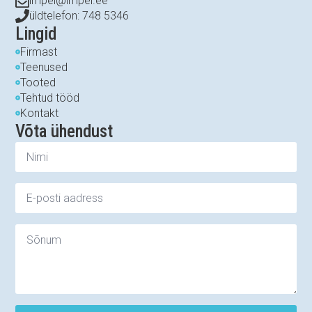
impel@impel.ee
üldtelefon: 748 5346
Lingid
Firmast
Teenused
Tooted
Tehtud tööd
Kontakt
Võta ühendust