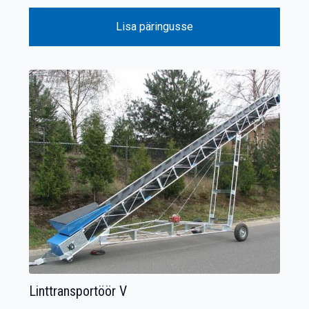
Lisa päringusse
Linttransportöör V