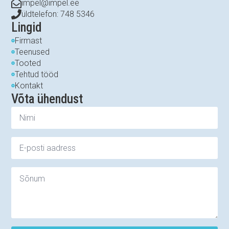
impel@impel.ee
üldtelefon: 748 5346
Lingid
Firmast
Teenused
Tooted
Tehtud tööd
Kontakt
Võta ühendust