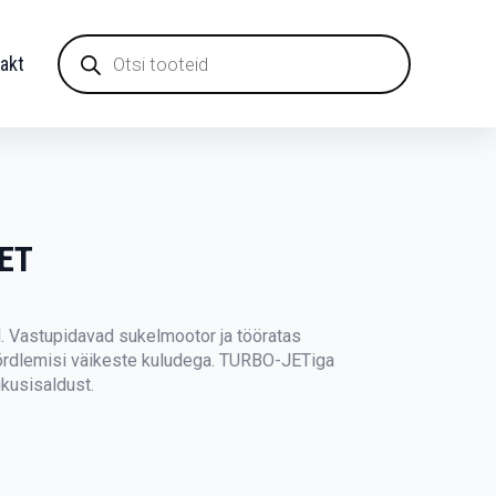
Products
search
akt
ET
. Vastupidavad sukelmootor ja tööratas
võrdlemisi väikeste kuludega. TURBO-JETiga
ikusisaldust.