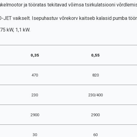
kelmootor ja tööratas tekitavad võimsa tsirkulatsiooni võrdlemi
-JET vaikselt. Isepuhastuv võrekorv kaitseb kalasid pumba töör
75 kW, 1,1 kW.
0,35
0,55
470
820
230
230/400
2900
2900
30
60