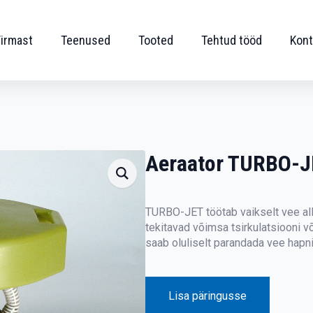
Firmast
Teenused
Tooted
Tehtud tööd
Kont
Aeraator TURBO-J
TURBO-JET töötab vaikselt vee all
tekitavad võimsa tsirkulatsiooni 
saab oluliselt parandada vee hapn
Lisa päringusse