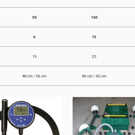
50
160
6
15
15
25
48 cm / 36 cm
80 cm / 60 cm