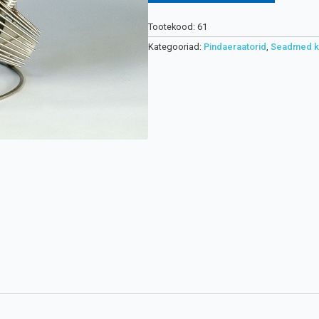
Tootekood:
61
Kategooriad:
Pindaeraatorid
,
Seadmed ka