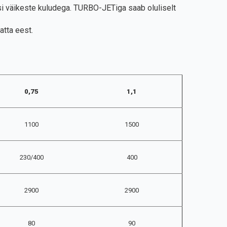
si väikeste kuludega. TURBO-JETiga saab oluliselt
atta eest.
0,75
1,1
1100
1500
230/400
400
2900
2900
80
90