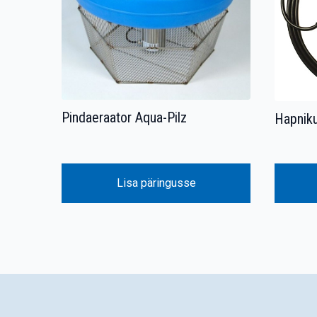
Pindaeraator Aqua-Pilz
Hapniku
Lisa päringusse