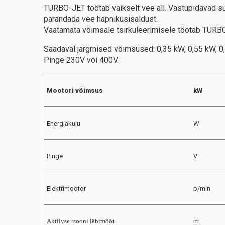
TURBO-JET töötab vaikselt vee all. Vastupidavad su
parandada vee hapnikusisaldust.
Vaatamata võimsale tsirkuleerimisele töötab TURBO
Saadaval järgmised võimsused: 0,35 kW, 0,55 kW, 0,
Pinge 230V või 400V.
Mootori võimsus
kW
Energiakulu
W
Pinge
V
Elektrimootor
p/min
Aktiivse tsooni
läbimõõt
m