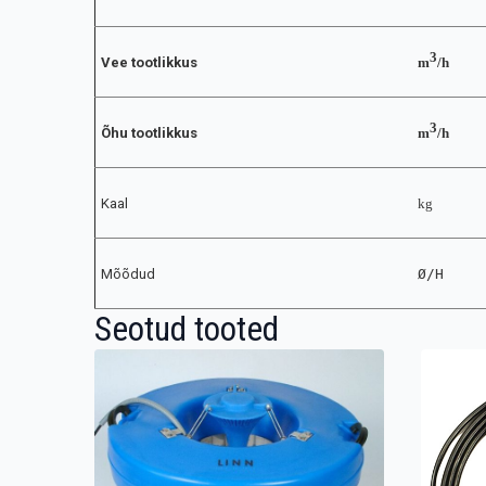
3
Vee tootlikkus
m
/h
3
Õhu tootlikkus
m
/h
Kaal
kg
Mõõdud
Ø/H
Seotud tooted