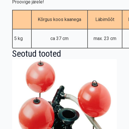
Proovige järele!
Kõrgus koos kaanega
Läbimõõt
5 kg
ca 37 cm
max. 23 cm
Seotud tooted