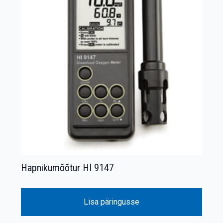
Hapnikumõõtur HI 9147
Lisa päringusse