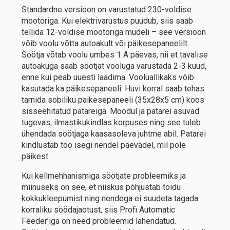
Standardne versioon on varustatud 230-voldise
mootoriga. Kui elektrivarustus puudub, siis saab
tellida 12-voldise mootoriga mudeli – see versioon
võib voolu võtta autoakult või päikesepaneelilt.
Söötja võtab voolu umbes 1 A päevas, nii et tavalise
autoakuga saab söötjat vooluga varustada 2-3 kuud,
enne kui peab uuesti laadima. Vooluallikaks võib
kasutada ka päikesepaneeli. Huvi korral saab tehas
tarnida sobiliku päikesepaneeli (35x28x5 cm) koos
sisseehitatud patareiga. Moodul ja patarei asuvad
tugevas, ilmastikukindlas korpuses ning see tuleb
ühendada söötjaga kaasasoleva juhtme abil. Patarei
kindlustab töö isegi nendel päevadel, mil pole
päikest.
Kui kellmehhanismiga söötjate probleemiks ja
miinuseks on see, et niiskus põhjustab toidu
kokkukleepumist ning nendega ei suudeta tagada
korraliku söödajaotust, siis Profi Automatic
Feeder’iga on need probleemid lahendatud.