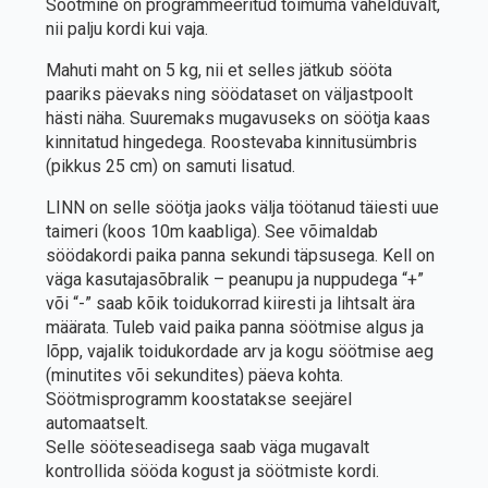
Söötmine on programmeeritud toimuma vahelduvalt,
nii palju kordi kui vaja.
Mahuti maht on 5 kg, nii et selles jätkub sööta
paariks päevaks ning söödataset on väljastpoolt
hästi näha. Suuremaks mugavuseks on söötja kaas
kinnitatud hingedega. Roostevaba kinnitusümbris
(pikkus 25 cm) on samuti lisatud.
LINN on selle söötja jaoks välja töötanud täiesti uue
taimeri (koos 10m kaabliga). See võimaldab
söödakordi paika panna sekundi täpsusega. Kell on
väga kasutajasõbralik – peanupu ja nuppudega “+”
või “-” saab kõik toidukorrad kiiresti ja lihtsalt ära
määrata. Tuleb vaid paika panna söötmise algus ja
lõpp, vajalik toidukordade arv ja kogu söötmise aeg
(minutites või sekundites) päeva kohta.
Söötmisprogramm koostatakse seejärel
automaatselt.
Selle sööteseadisega saab väga mugavalt
kontrollida sööda kogust ja söötmiste kordi.