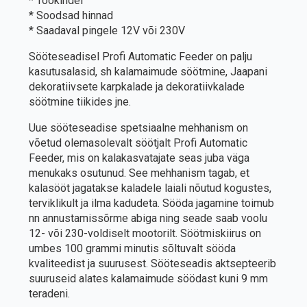
* Töökindel
* Soodsad hinnad
* Saadaval pingele 12V või 230V
Sööteseadisel Profi Automatic Feeder on palju
kasutusalasid, sh kalamaimude söötmine, Jaapani
dekoratiivsete karpkalade ja dekoratiivkalade
söötmine tiikides jne.
Uue sööteseadise spetsiaalne mehhanism on
võetud olemasolevalt söötjalt Profi Automatic
Feeder, mis on kalakasvatajate seas juba väga
menukaks osutunud. See mehhanism tagab, et
kalasööt jagatakse kaladele laiali nõutud kogustes,
terviklikult ja ilma kadudeta. Sööda jagamine toimub
nn annustamissõrme abiga ning seade saab voolu
12- või 230-voldiselt mootorilt. Söötmiskiirus on
umbes 100 grammi minutis sõltuvalt sööda
kvaliteedist ja suurusest. Sööteseadis aktsepteerib
suuruseid alates kalamaimude söödast kuni 9 mm
teradeni.