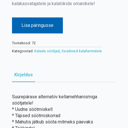
kalakasvatajatele ja kalatiikide omanikele!
Lisa päringusse
Tootekood:
72
Kategooriad:
Kalade söötjad
,
Seadmed kalafarmidele
Kirjeldus
Suurepärase alternatiiv kellamehhanismiga
söötjatele!
* Uudne söötmiskell
* Täpsed söötmiskorrad
* Mahutis jätkub sööta mitmeks päevaks