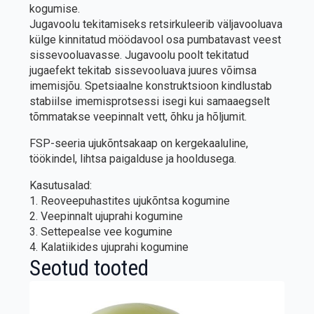
kogumise.
Jugavoolu tekitamiseks retsirkuleerib väljavooluava
külge kinnitatud möödavool osa pumbatavast veest
sissevooluavasse. Jugavoolu poolt tekitatud
jugaefekt tekitab sissevooluava juures võimsa
imemisjõu. Spetsiaalne konstruktsioon kindlustab
stabiilse imemisprotsessi isegi kui samaaegselt
tõmmatakse veepinnalt vett, õhku ja hõljumit.
FSP-seeria ujukõntsakaap on kergekaaluline,
töökindel, lihtsa paigalduse ja hooldusega.
Kasutusalad:
1. Reoveepuhastites ujukõntsa kogumine
2. Veepinnalt ujuprahi kogumine
3. Settepealse vee kogumine
4. Kalatiikides ujuprahi kogumine
Seotud tooted