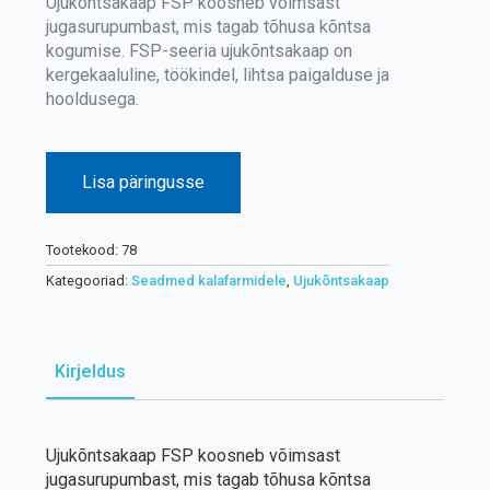
Ujukõntsakaap FSP koosneb võimsast
jugasurupumbast, mis tagab tõhusa kõntsa
kogumise.
FSP-seeria ujukõntsakaap on
kergekaaluline, töökindel, lihtsa paigalduse ja
hooldusega.
Lisa päringusse
Tootekood:
78
Kategooriad:
Seadmed kalafarmidele
,
Ujukõntsakaap
Kirjeldus
Ujukõntsakaap FSP koosneb võimsast
jugasurupumbast, mis tagab tõhusa kõntsa