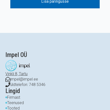
Lisa päringusse
Impel OÜ
Vinkli 8, Tartu
impel@impel.ee
üldtelefon: 748 5346
Lingid
Firmast
Teenused
Tooted