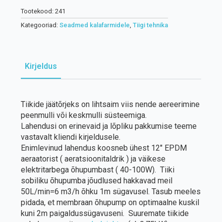
Tootekood:
241
Kategooriad:
Seadmed kalafarmidele
,
Tiigi tehnika
Kirjeldus
Tiikide jäätõrjeks on lihtsaim viis nende aereerimine
peenmulli või keskmulli süsteemiga.
Lahendusi on erinevaid ja lõpliku pakkumise teeme
vastavalt kliendi kirjeldusele.
Enimlevinud lahendus koosneb ühest 12″ EPDM
aeraatorist ( aeratsioonitaldrik ) ja väikese
elektritarbega õhupumbast ( 40-100W). Tiiki
sobiliku õhupumba jõudlused hakkavad meil
50L/min=6 m3/h õhku 1m sügavusel. Tasub meeles
pidada, et membraan õhupump on optimaalne kuskil
kuni 2m paigaldussügavuseni. Suuremate tiikide