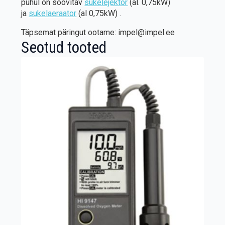
puhul on soovitav
sukelejektor
(al. 0,75kW)
ja
sukelaeraator
(al 0,75kW) .
Täpsemat päringut ootame: impel@impel.ee
Seotud tooted