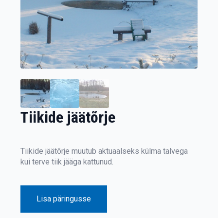
Tiikide jäätõrje
Tiikide jäätõrje muutub aktuaalseks külma talvega
kui terve tiik jääga kattunud.
Lisa päringusse