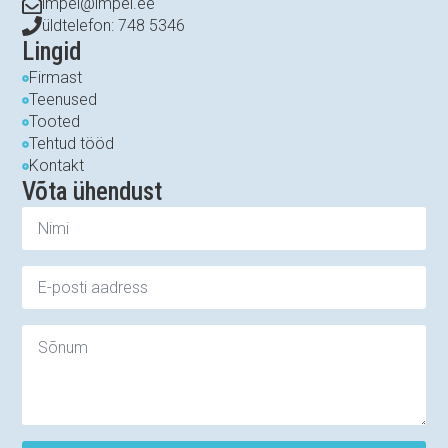
impel@impel.ee
üldtelefon: 748 5346
Lingid
Firmast
Teenused
Tooted
Tehtud tööd
Kontakt
Võta ühendust