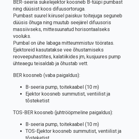
BER-seeria sukelejektor koosneb B-tüüpi pumbast
ning düüsist koos difuusortoruga.
Pumbast suurel kiirusel paiskuv toitejuga seguneb
düüsis õhuga ning muutub seejärel difuusoris
massiivseks, mittesuunatud horisontaalseks
vooluks.
Pumbal on ühe labaga mitteummistuv tööratas.
Ejektoreid kasutatakse vee õhustamiseks
reoveepuhastites, kalatiikides jm, kusjuures pump
ühteaegu teisaldab ja õhustab vett.
BER koosneb (vaba paigaldus):
B-seeria pump, toitekaabel (10 m)
Ejektor koosneb summutist, ventiilist ja
tõsteketist
TOS-BER koosneb (juhtrööpmeline paigaldus):
B-seeria pump, toitekaabel (10 m)
TOS-Ejektor koosneb summutist, ventiilist ja
tõsteketist