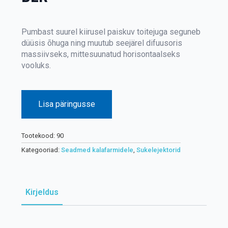
Pumbast suurel kiirusel paiskuv toitejuga seguneb
düüsis õhuga ning muutub seejärel difuusoris
massiivseks, mittesuunatud horisontaalseks
vooluks.
Lisa päringusse
Tootekood:
90
Kategooriad:
Seadmed kalafarmidele
,
Sukelejektorid
Kirjeldus