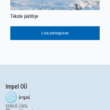
Tiikide jäätõrje
Lisa päringusse
Impel OÜ
Vinkli 8, Tartu