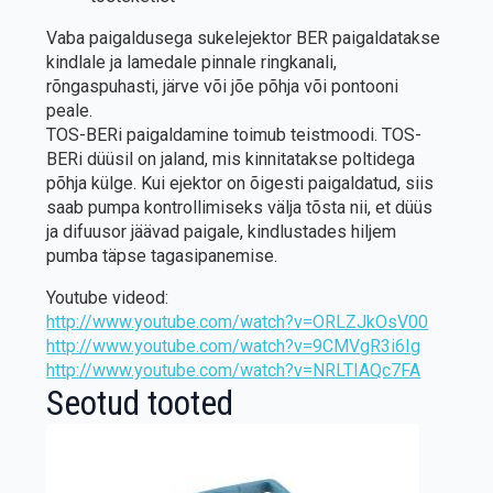
Vaba paigaldusega sukelejektor BER paigaldatakse
kindlale ja lamedale pinnale ringkanali,
rõngaspuhasti, järve või jõe põhja või pontooni
peale.
TOS-BERi paigaldamine toimub teistmoodi. TOS-
BERi düüsil on jaland, mis kinnitatakse poltidega
põhja külge. Kui ejektor on õigesti paigaldatud, siis
saab pumpa kontrollimiseks välja tõsta nii, et düüs
ja difuusor jäävad paigale, kindlustades hiljem
pumba täpse tagasipanemise.
Youtube videod:
http://www.youtube.com/watch?v=ORLZJkOsV00
http://www.youtube.com/watch?v=9CMVgR3i6Ig
http://www.youtube.com/watch?v=NRLTIAQc7FA
Seotud tooted