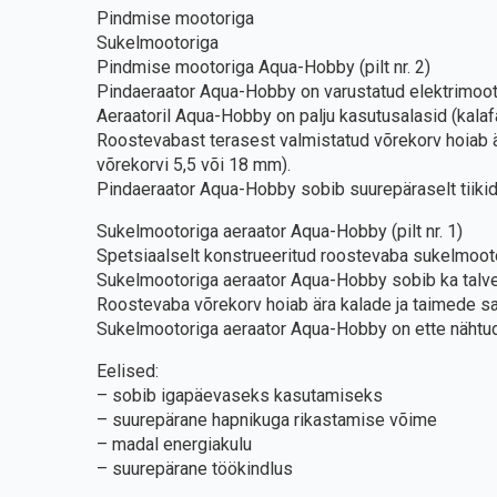
Pindmise mootoriga
Sukelmootoriga
Pindmise mootoriga Aqua-Hobby (pilt nr. 2)
Pindaeraator Aqua-Hobby on varustatud elektrimoot
Aeraatoril Aqua-Hobby on palju kasutusalasid (kalafar
Roostevabast terasest valmistatud võrekorv hoiab ä
võrekorvi 5,5 või 18 mm).
Pindaeraator Aqua-Hobby sobib suurepäraselt tiiki
Sukelmootoriga aeraator Aqua-Hobby (pilt nr. 1)
Spetsiaalselt konstrueeritud roostevaba sukelmooto
Sukelmootoriga aeraator Aqua-Hobby sobib ka talve
Roostevaba võrekorv hoiab ära kalade ja taimede s
Sukelmootoriga aeraator Aqua-Hobby on ette nähtud
Eelised:
– sobib igapäevaseks kasutamiseks
– suurepärane hapnikuga rikastamise võime
– madal energiakulu
– suurepärane töökindlus