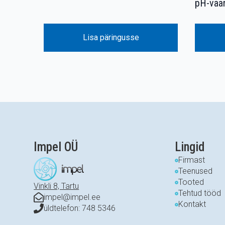
pH-väär
Lisa päringusse
Impel OÜ
Lingid
Firmast
Teenused
Tooted
Vinkli 8, Tartu
Tehtud tööd
impel@impel.ee
Kontakt
üldtelefon: 748 5346