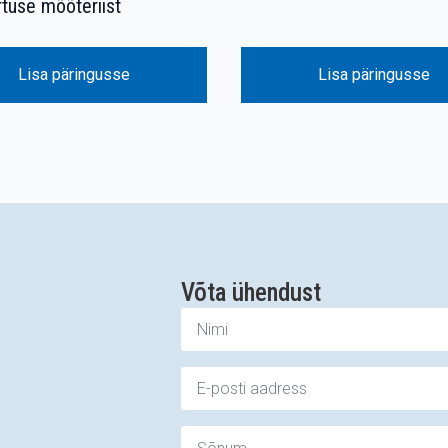
tuse mõõteriist
Lisa päringusse
Lisa päringusse
Võta ühendust