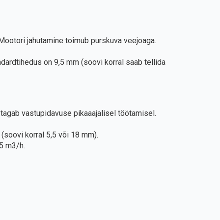
 Mootori jahutamine toimub purskuva veejoaga.
ardtihedus on 9,5 mm (soovi korral saab tellida
tagab vastupidavuse pikaaajalisel töötamisel.
soovi korral 5,5 või 18 mm).
65 m3/h.