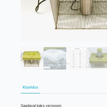
Kirjeldus
Saadaval kaks versiooni: