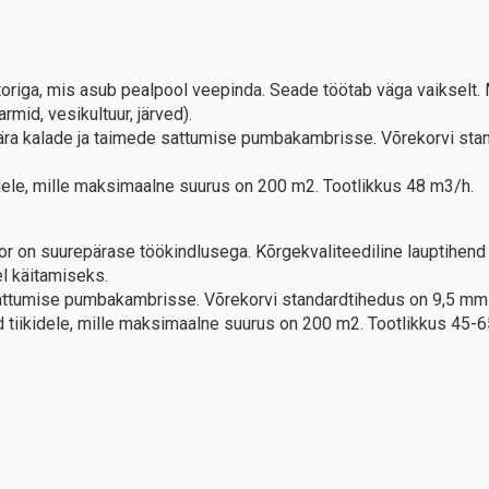
origa, mis asub pealpool veepinda. Seade töötab väga vaikselt.
mid, vesikultuur, järved).
ra kalade ja taimede sattumise pumbakambrisse. Võrekorvi stand
dele, mille maksimaalne suurus on 200 m2. Tootlikkus 48 m3/h.
r on suurepärase töökindlusega. Kõrgekvaliteediline lauptihend 
l käitamiseks.
attumise pumbakambrisse. Võrekorvi standardtihedus on 9,5 mm (
 tiikidele, mille maksimaalne suurus on 200 m2. Tootlikkus 45-