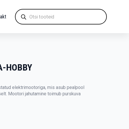
Products
search
akt
UA-HOBBY
tatud elektrimootoriga, mis asub pealpool
elt. Mootori jahutamine toimub purskuva