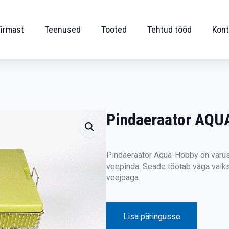
Firmast
Teenused
Tooted
Tehtud tööd
Kont
Pindaeraator AQ
Pindaeraator Aqua-Hobby on varus
veepinda. Seade töötab väga vaiks
veejoaga.
Lisa päringusse