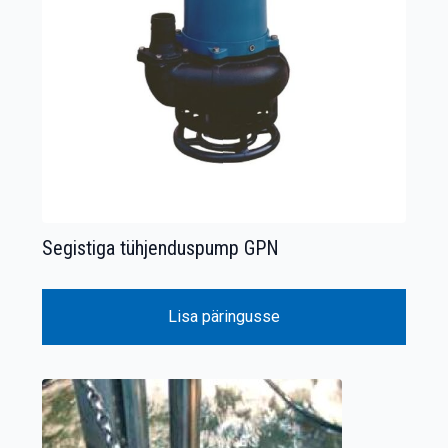
Segistiga tühjenduspump GPN
Lisa päringusse