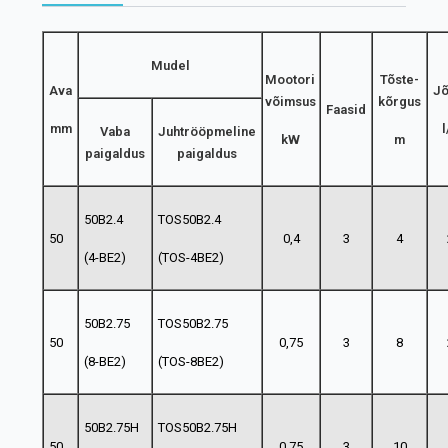
Mudel
Mootori
Tõste-
Ava
Jõ
võimsus
kõrgus
Faasid
mm
Vaba
Juhtrööpmeline
kW
m
paigaldus
paigaldus
50B2.4
TOS50B2.4
50
0,4
3
4
(4-BE2)
(TOS-4BE2)
50B2.75
TOS50B2.75
50
0,75
3
8
(8-BE2)
(TOS-8BE2)
50B2.75H
TOS50B2.75H
50
0,75
3
10