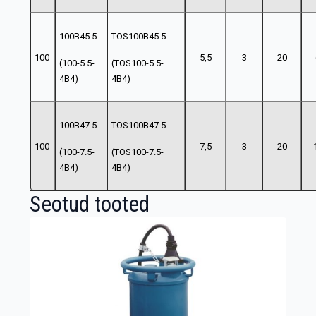
100B45.5
TOS100B45.5
100
5,5
3
20
(100-5.5-
(TOS100-5.5-
4B4)
4B4)
100B47.5
TOS100B47.5
100
7,5
3
20
(100-7.5-
(TOS100-7.5-
4B4)
4B4)
Seotud tooted