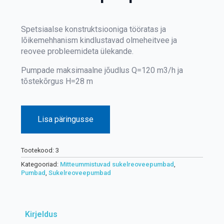
Spetsiaalse konstruktsiooniga tööratas ja
lõikemehhanism kindlustavad olmeheitvee ja
reovee probleemideta ülekande.
Pumpade maksimaalne jõudlus Q=120 m3/h ja
tõstekõrgus H=28 m
Lisa päringusse
Tootekood:
3
Kategooriad:
Mitteummistuvad sukelreoveepumbad
,
Pumbad
,
Sukelreoveepumbad
Kirjeldus