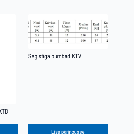
Segistiga pumbad KTV
 KTD
Lisa päringusse