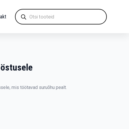
Products
search
akt
östusele
le, mis töötavad suruõhu pealt.