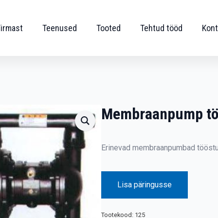
Firmast
Teenused
Tooted
Tehtud tööd
Kont
Membraanpump tö
Erinevad membraanpumbad tööstuse
Lisa päringusse
Tootekood:
125