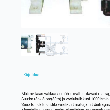
Kirjeldus
Müüme laias valikus suruõhu pealt töötavaid diafr
Suurim rõhk 8 bar(80m) ja vooluhulk kuni 1000l/min.
Saab tellida kliendile vajalikust materjalist diafrag
Materjalide loetelu: malm, alumiinium, roostevaba ter