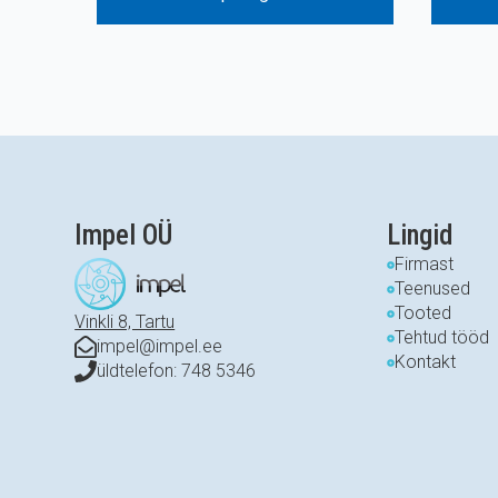
Impel OÜ
Lingid
Firmast
Teenused
Tooted
Vinkli 8, Tartu
Tehtud tööd
impel@impel.ee
Kontakt
üldtelefon: 748 5346