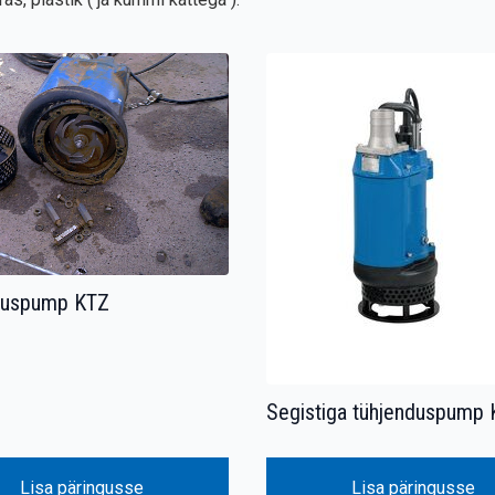
duspump KTZ
Segistiga tühjenduspump
Lisa päringusse
Lisa päringusse