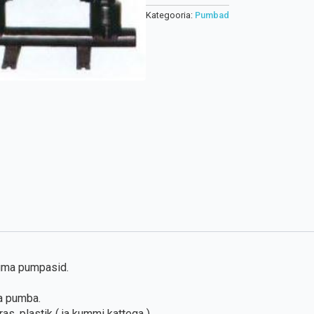
Kategooria:
Pumbad
agma pumpasid.
ma pumba.
as, plastik ( ja kummi kattega ).