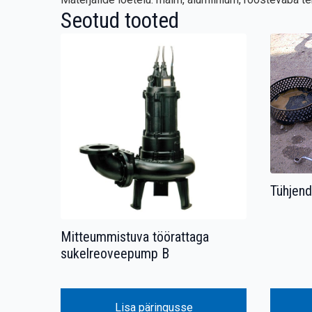
Seotud tooted
Tühjen
Mitteummistuva töörattaga
sukelreoveepump B
Lisa päringusse