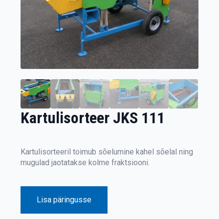
Kartulisorteer JKS 111
Kartulisorteeril toimub sõelumine kahel sõelal ning
mugulad jaotatakse kolme fraktsiooni.
Lisa päringusse