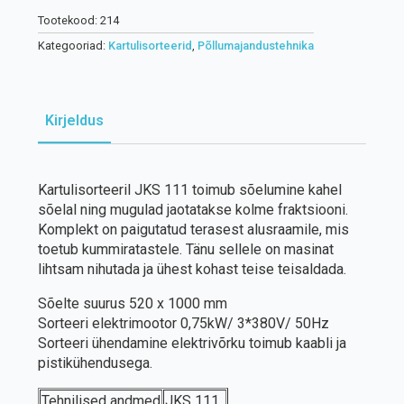
Tootekood:
214
Kategooriad:
Kartulisorteerid
,
Põllumajandustehnika
Kirjeldus
Kartulisorteeril JKS 111 toimub sõelumine kahel
sõelal ning mugulad jaotatakse kolme fraktsiooni.
Komplekt on paigutatud terasest alusraamile, mis
toetub kummiratastele. Tänu sellele on masinat
lihtsam nihutada ja ühest kohast teise teisaldada.
Sõelte suurus 520 x 1000 mm
Sorteeri elektrimootor 0,75kW/ 3*380V/ 50Hz
Sorteeri ühendamine elektrivõrku toimub kaabli ja
pistikühendusega.
Tehnilised andmed
JKS 111